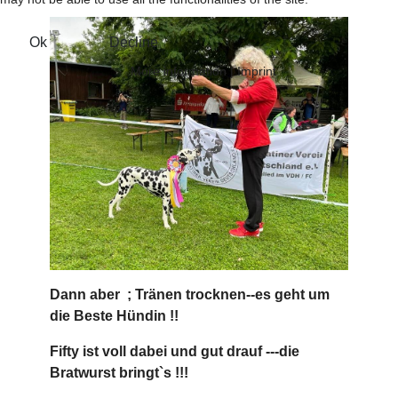
Ok
Decline
More information
|
Imprint
Dann aber ; Tränen trocknen--es geht um
die Beste Hündin !!
Fifty ist voll dabei und gut drauf ---die
Bratwurst bringt`s !!!