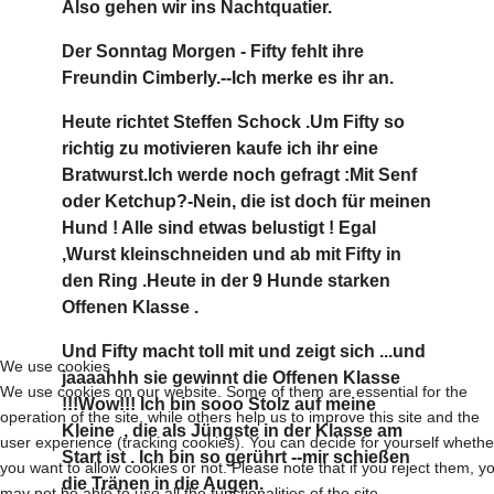
Also gehen wir ins Nachtquatier.
Der Sonntag Morgen - Fifty fehlt ihre
Freundin Cimberly.--Ich merke es ihr an.
Heute richtet Steffen Schock .Um Fifty so
richtig zu motivieren kaufe ich ihr eine
Bratwurst.Ich werde noch gefragt :Mit Senf
oder Ketchup?-Nein, die ist doch für meinen
Hund ! Alle sind etwas belustigt ! Egal
,Wurst kleinschneiden und ab mit Fifty in
den Ring .Heute in der 9 Hunde starken
Offenen Klasse .
Und Fifty macht toll mit und zeigt sich ...und
We use cookies
jaaaahhh sie gewinnt die Offenen Klasse
We use cookies on our website. Some of them are essential for the
!!!Wow!!! Ich bin sooo Stolz auf meine
operation of the site, while others help us to improve this site and the
Kleine , die als Jüngste in der Klasse am
user experience (tracking cookies). You can decide for yourself whethe
Start ist . Ich bin so gerührt --mir schießen
you want to allow cookies or not. Please note that if you reject them, y
die Tränen in die Augen.
may not be able to use all the functionalities of the site.