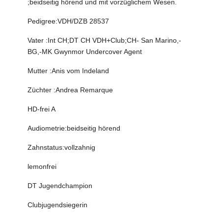
;beidseitig hörend und mit vorzüglichem Wesen.
Pedigree:VDH/DZB 28537
Vater :Int CH;DT CH VDH+Club;CH- San Marino,-
BG,-MK Gwynmor Undercover Agent
Mutter :Anis vom Indeland
Züchter :Andrea Remarque
HD-frei A
Audiometrie:beidseitig hörend
Zahnstatus:vollzahnig
lemonfrei
DT Jugendchampion
Clubjugendsiegerin