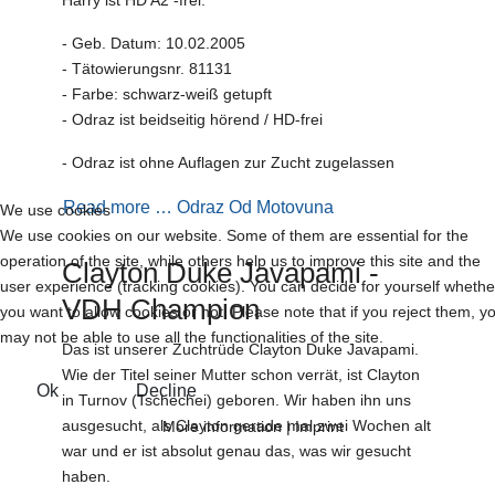
Harry ist HD A2 -frei.
- Geb. Datum: 10.02.2005
- Tätowierungsnr. 81131
- Farbe: schwarz-weiß getupft
- Odraz ist beidseitig hörend / HD-frei
- Odraz ist ohne Auflagen zur Zucht zugelassen
Read more … Odraz Od Motovuna
We use cookies
We use cookies on our website. Some of them are essential for the
operation of the site, while others help us to improve this site and the
Clayton Duke Javapami -
user experience (tracking cookies). You can decide for yourself whethe
VDH Champion
you want to allow cookies or not. Please note that if you reject them, y
may not be able to use all the functionalities of the site.
Das ist unserer Zuchtrüde Clayton Duke Javapami.
Wie der Titel seiner Mutter schon verrät, ist Clayton
Ok
Decline
in Turnov (Tschechei) geboren. Wir haben ihn uns
ausgesucht, als Clayton gerade mal zwei Wochen alt
More information
|
Imprint
war und er ist absolut genau das, was wir gesucht
haben.