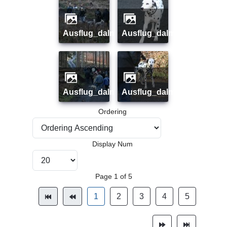
ausflug_dalmi_januar_08_18
ausflug_dalmi_januar_08_
ausflug_dalmi_januar_08_20
ausflug_dalmi_januar_08_
Ordering
Display Num
Page 1 of 5
1
2
3
4
5