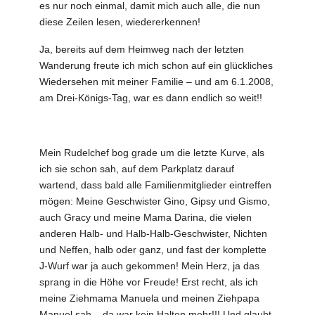
es nur noch einmal, damit mich auch alle, die nun
diese Zeilen lesen, wiedererkennen!
Ja, bereits auf dem Heimweg nach der letzten
Wanderung freute ich mich schon auf ein glückliches
Wiedersehen mit meiner Familie – und am 6.1.2008,
am Drei-Königs-Tag, war es dann endlich so weit!!
Mein Rudelchef bog grade um die letzte Kurve, als
ich sie schon sah, auf dem Parkplatz darauf
wartend, dass bald alle Familienmitglieder eintreffen
mögen: Meine Geschwister Gino, Gipsy und Gismo,
auch Gracy und meine Mama Darina, die vielen
anderen Halb- und Halb-Halb-Geschwister, Nichten
und Neffen, halb oder ganz, und fast der komplette
J-Wurf war ja auch gekommen! Mein Herz, ja das
sprang in die Höhe vor Freude! Erst recht, als ich
meine Ziehmama Manuela und meinen Ziehpapa
Manuel sah – da war kein Halten mehr!!! Und glaubt