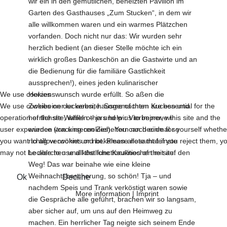
wir ein in den gemütlichen, beheizten Pavillon im
Garten des Gasthauses „Zum Stucken“, in dem wir
alle willkommen waren und ein warmes Plätzchen
vorfanden. Doch nicht nur das: Wir wurden sehr
herzlich bedient (an dieser Stelle möchte ich ein
wirklich großes Dankeschön an die Gastwirte und an
die Bedienung für die familiäre Gastlichkeit
aussprechen!), eines jeden kulinarischer
We use cookies
Herzenswunsch wurde erfüllt. So aßen die
We use cookies on our website. Some of them are essential for the
Zweibeiner leckeren, hausgemachten Kuchen und
operation of the site, while others help us to improve this site and the
herrlichste Waffeln – ja und wir Vierbeiner, wir
user experience (tracking cookies). You can decide for yourself whethe
wurden von unseren Zieheltern noch einmal so
you want to allow cookies or not. Please note that if you reject them, y
richtig verwöhnt und bekamen allesamt feinste
may not be able to use all the functionalities of the site.
Leckerchen und köstliche Kauknochen mit auf den
Weg! Das war beinahe wie eine kleine
Weihnachtsbescherung, so schön! Tja – und
Ok
Decline
nachdem Speis und Trank verköstigt waren sowie
More information
|
Imprint
die Gespräche alle geführt, brachen wir so langsam,
aber sicher auf, um uns auf den Heimweg zu
machen. Ein herrlicher Tag neigte sich seinem Ende