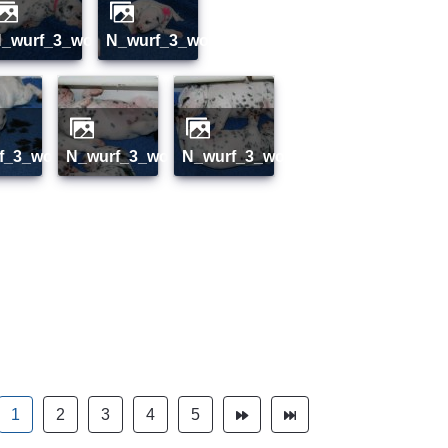
e_04
n_wurf_3_woche_05
n_wurf_3_woche_06
rf_3_woche_13
n_wurf_3_woche_14
n_wurf_3_woche_15
1
2
3
4
5