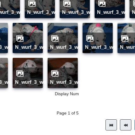
_wurf_3_woche_01
n_wurf_3_woche_02
n_wurf_3_woche_03
n_wurf_3_woch
_3_woche_09
n_wurf_3_woche_10
n_wurf_3_woche_11
n_wurf_3_woche_12
n_wu
_3_woche_18
n_wurf_3_woche_19
n_wurf_3_woche_20
Display Num
Page 1 of 5