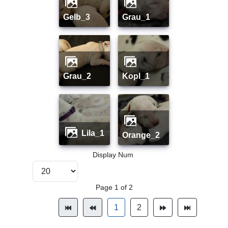
gelb_3
grau_1
grau_2
kopl_1
lila_1
orange_2
Display Num
Page 1 of 2
1
2