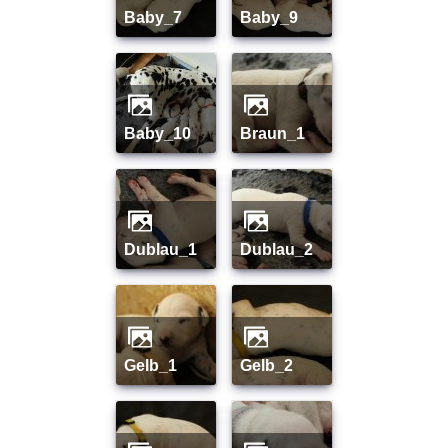
baby_7
baby_9
baby_10
braun_1
dublau_1
dublau_2
gelb_1
gelb_2