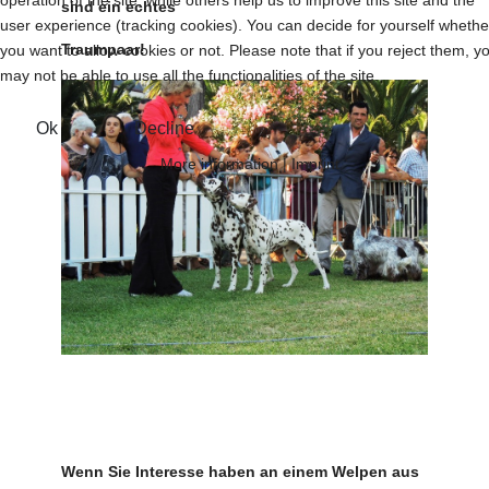
operation of the site, while others help us to improve this site and the
sind ein echtes
user experience (tracking cookies). You can decide for yourself whethe
Traumpaar!
you want to allow cookies or not. Please note that if you reject them, y
may not be able to use all the functionalities of the site.
Ok
Decline
More information
|
Imprint
Wenn Sie Interesse haben an einem Welpen aus