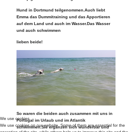
Hund in Dortmund teilgenommen.Auch liebt
Emma das Dummitraining und das Apportieren
auf dem Land und auch im Wasser.Das Wasser
und auch schwimmen
lieben beide!
So waren die beiden auch zusammen mit uns in
We use cookies
Portugal im Urlaub und im Atlantik
We use cookies on our website. Some of them are essential for the
schwimmen.Sie ergänzen sich wunderbar und