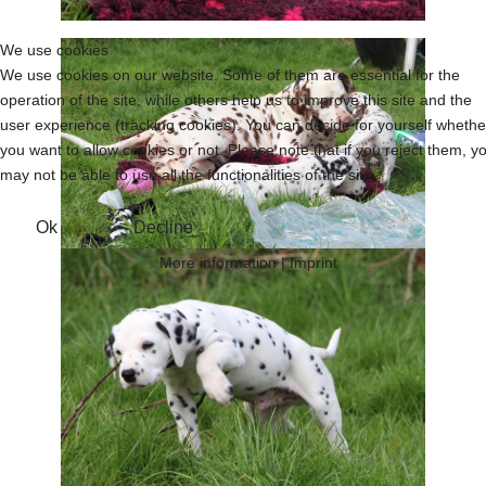
We use cookies
We use cookies on our website. Some of them are essential for the
operation of the site, while others help us to improve this site and the
user experience (tracking cookies). You can decide for yourself whethe
you want to allow cookies or not. Please note that if you reject them, y
may not be able to use all the functionalities of the site.
Ok
Decline
More information
|
Imprint