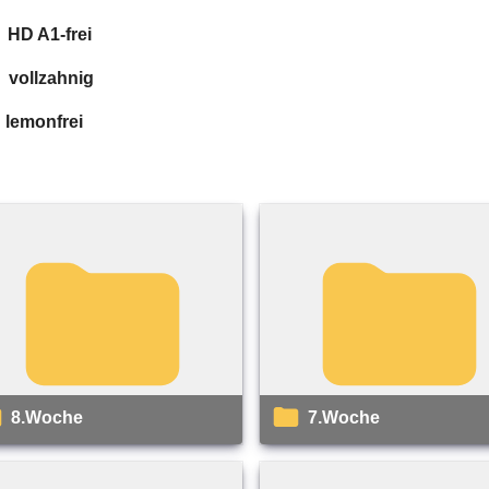
-frei
ahnig
frei
8.Woche
7.Woche