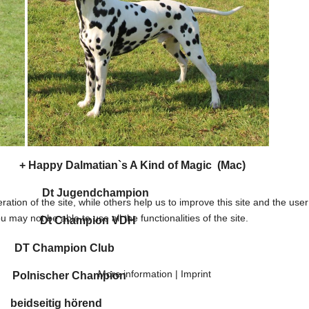
 Happy Dalmatian`s A Kind of Magic (Mac)
Dt Jugendchampion
tion of the site, while others help us to improve this site and the use
 may not be able to use all the functionalities of the site.
Dt Champion VDH
hampion Club
More information
|
Imprint
scher Champion
eitig hörend