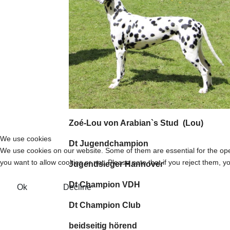
Zoé-Lou von Arabian`s Stud (Lou) +
We use cookies
Dt Jugendchampion
We use cookies on our website. Some of them are essential for the opera
you want to allow cookies or not. Please note that if you reject them, you
Jugendsieger Hannover
Dt Champion VDH DT C
Ok
Decline
Dt Champion Club Polni
beidseitig hörend beids