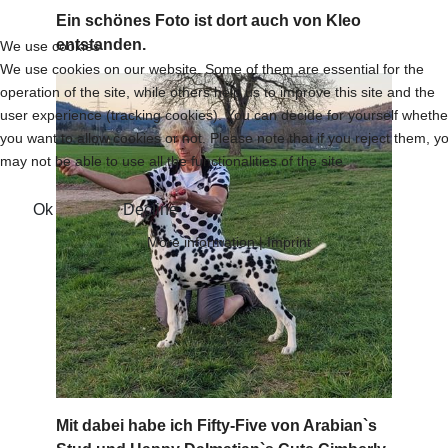
Ein schönes Foto ist dort auch von Kleo
entstanden.
We use cookies
We use cookies on our website. Some of them are essential for the
operation of the site, while others help us to improve this site and the
user experience (tracking cookies). You can decide for yourself whethe
you want to allow cookies or not. Please note that if you reject them, y
may not be able to use all the functionalities of the site.
Ok
Decline
More information
|
Imprint
Mit dabei habe ich Fifty-Five von Arabian`s